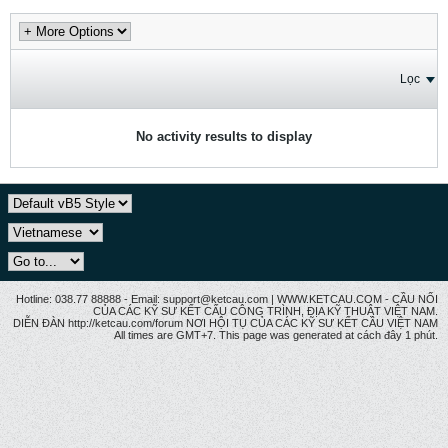
Lọc
No activity results to display
Hotline: 038.77 88888 - Email: support@ketcau.com | WWW.KETCAU.COM - CẦU NỐI
CỦA CÁC KỸ SƯ KẾT CẤU CÔNG TRÌNH, ĐỊA KỸ THUẬT VIỆT NAM.
DIỄN ĐÀN http://ketcau.com/forum NƠI HỘI TỤ CỦA CÁC KỸ SƯ KẾT CÂU VIỆT NAM
All times are GMT+7. This page was generated at cách đây 1 phút.