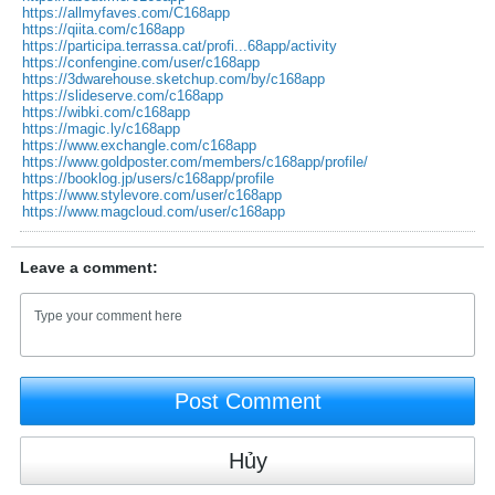
https://allmyfaves.com/C168app
https://qiita.com/c168app
https://participa.terrassa.cat/profi...68app/activity
https://confengine.com/user/c168app
https://3dwarehouse.sketchup.com/by/c168app
https://slideserve.com/c168app
https://wibki.com/c168app
https://magic.ly/c168app
https://www.exchangle.com/c168app
https://www.goldposter.com/members/c168app/profile/
https://booklog.jp/users/c168app/profile
https://www.stylevore.com/user/c168app
https://www.magcloud.com/user/c168app
Leave a comment:
Post Comment
Hủy