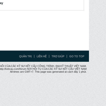
lay
QUẢN TRỊ
LIÊN HỆ
TRỢ GIÚP
GO TO TOP
CẦU NỐI CỦA CÁC KỸ SƯ KẾT CẤU CÔNG TRÌNH, ĐỊA KỸ THUẬT VIỆT NAM.
ttp://ketcau.com/forum NƠI HỘI TỤ CỦA CÁC KỸ SƯ KẾT CÂU VIỆT NAM
All times are GMT+7. This page was generated at cách đây 1 phút.