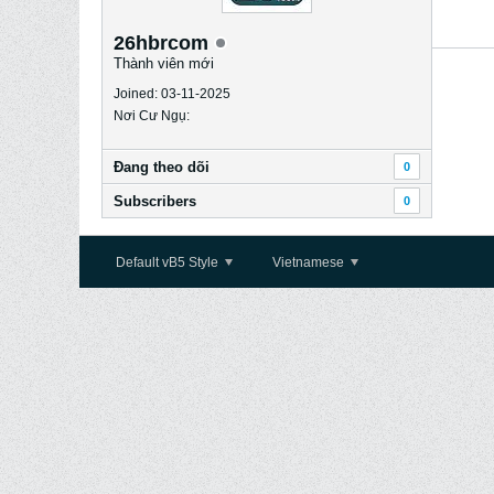
26hbrcom
Thành viên mới
Joined: 03-11-2025
Nơi Cư Ngụ:
Ðang theo dõi
0
Subscribers
0
Default vB5 Style
Vietnamese