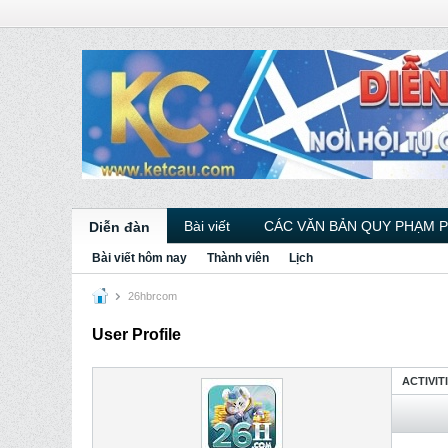
Bài viết
CÁC VĂN BẢN QUY PHẠM 
Diễn đàn
Bài viết hôm nay
Thành viên
Lịch
26hbrcom
User Profile
ACTIVIT