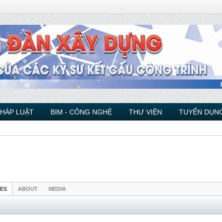
PHÁP LUẬT
BIM - CÔNG NGHỆ
THƯ VIỆN
TUYỂN DỤNG
IES
ABOUT
MEDIA