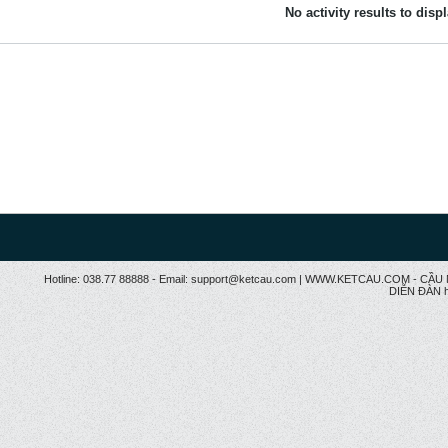
No activity results to disp
Hotline: 038.77 88888 - Email: support@ketcau.com | WWW.KETCAU.COM - 
DIỄN ĐÀN h