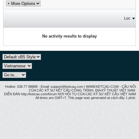
Lọc
No activity results to display
Hotline: 038.77 88888 - Email: support@ketcau.com | WWW.KETCAU.COM - CẦU NỐI
CỦA CÁC KỸ SƯ KẾT CẤU CÔNG TRÌNH, ĐỊA KỸ THUẬT VIỆT NAM.
DIỄN ĐÀN http://ketcau.com/forum NƠI HỘI TỤ CỦA CÁC KỸ SƯ KẾT CÂU VIỆT NAM
All times are GMT+7. This page was generated at cách đây 1 phút.