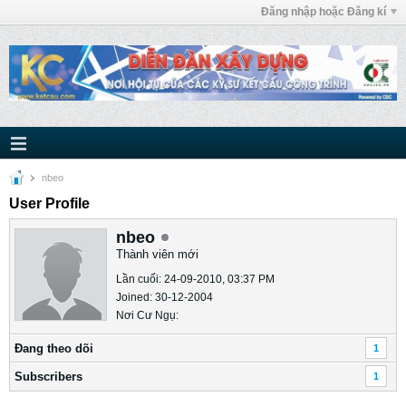
Đăng nhập hoặc Đăng kí
nbeo
User Profile
nbeo
Thành viên mới
Lần cuối: 24-09-2010, 03:37 PM
Joined: 30-12-2004
Nơi Cư Ngụ:
Ðang theo dõi
1
Subscribers
1