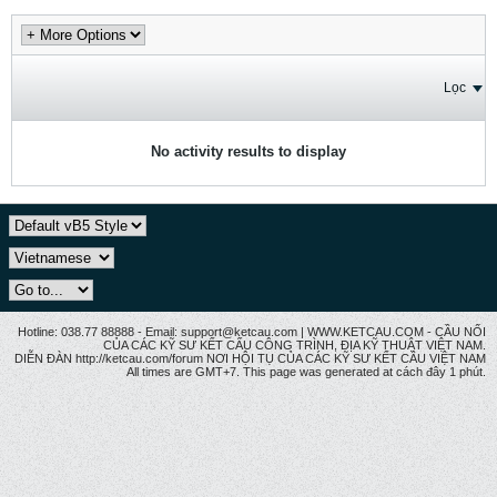
Lọc
No activity results to display
Hotline: 038.77 88888 - Email: support@ketcau.com | WWW.KETCAU.COM - CẦU NỐI
CỦA CÁC KỸ SƯ KẾT CẤU CÔNG TRÌNH, ĐỊA KỸ THUẬT VIỆT NAM.
DIỄN ĐÀN http://ketcau.com/forum NƠI HỘI TỤ CỦA CÁC KỸ SƯ KẾT CÂU VIỆT NAM
All times are GMT+7. This page was generated at cách đây 1 phút.