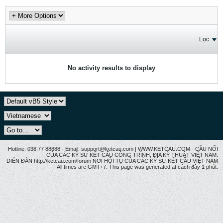
Lọc
No activity results to display
Hotline: 038.77 88888 - Email: support@ketcau.com | WWW.KETCAU.COM - CẦU NỐI
CỦA CÁC KỸ SƯ KẾT CẤU CÔNG TRÌNH, ĐỊA KỸ THUẬT VIỆT NAM.
DIỄN ĐÀN http://ketcau.com/forum NƠI HỘI TỤ CỦA CÁC KỸ SƯ KẾT CÂU VIỆT NAM
All times are GMT+7. This page was generated at cách đây 1 phút.