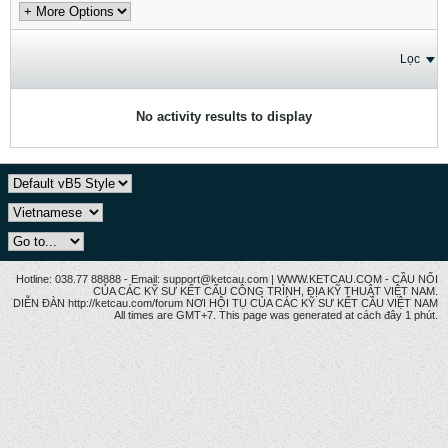
Lọc
No activity results to display
Hotline: 038.77 88888 - Email: support@ketcau.com | WWW.KETCAU.COM - CẦU NỐI
CỦA CÁC KỸ SƯ KẾT CẤU CÔNG TRÌNH, ĐỊA KỸ THUẬT VIỆT NAM.
DIỄN ĐÀN http://ketcau.com/forum NƠI HỘI TỤ CỦA CÁC KỸ SƯ KẾT CÂU VIỆT NAM
All times are GMT+7. This page was generated at cách đây 1 phút.