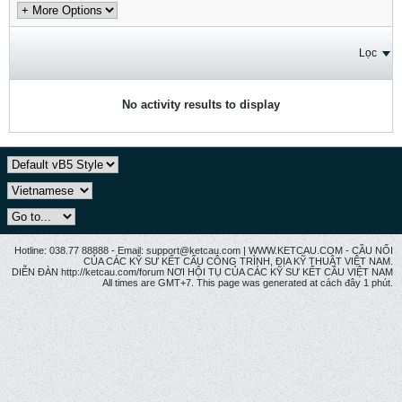
Lọc
No activity results to display
Hotline: 038.77 88888 - Email: support@ketcau.com | WWW.KETCAU.COM - CẦU NỐI
CỦA CÁC KỸ SƯ KẾT CẤU CÔNG TRÌNH, ĐỊA KỸ THUẬT VIỆT NAM.
DIỄN ĐÀN http://ketcau.com/forum NƠI HỘI TỤ CỦA CÁC KỸ SƯ KẾT CÂU VIỆT NAM
All times are GMT+7. This page was generated at cách đây 1 phút.