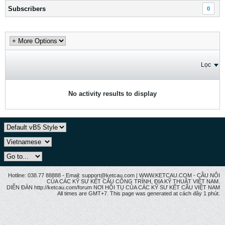
Subscribers
0
Lọc
No activity results to display
Hotline: 038.77 88888 - Email: support@ketcau.com | WWW.KETCAU.COM - CẦU NỐI
CỦA CÁC KỸ SƯ KẾT CẤU CÔNG TRÌNH, ĐỊA KỸ THUẬT VIỆT NAM.
DIỄN ĐÀN http://ketcau.com/forum NƠI HỘI TỤ CỦA CÁC KỸ SƯ KẾT CÂU VIỆT NAM
All times are GMT+7. This page was generated at cách đây 1 phút.