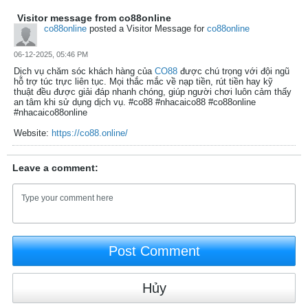
Visitor message from co88online
co88online
posted a Visitor Message for
co88online
06-12-2025, 05:46 PM
Dịch vụ chăm sóc khách hàng của
CO88
được chú trọng với đội ngũ
hỗ trợ túc trực liên tục. Mọi thắc mắc về nạp tiền, rút tiền hay kỹ
thuật đều được giải đáp nhanh chóng, giúp người chơi luôn cảm thấy
an tâm khi sử dụng dịch vụ. #co88 #nhacaico88 #co88online
#nhacaico88online
Website:
https://co88.online/
Leave a comment:
Post Comment
Hủy