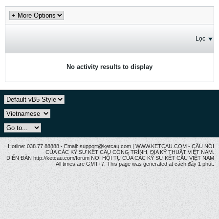
Lọc
No activity results to display
Hotline: 038.77 88888 - Email: support@ketcau.com | WWW.KETCAU.COM - CẦU NỐI
CỦA CÁC KỸ SƯ KẾT CẤU CÔNG TRÌNH, ĐỊA KỸ THUẬT VIỆT NAM.
DIỄN ĐÀN http://ketcau.com/forum NƠI HỘI TỤ CỦA CÁC KỸ SƯ KẾT CÂU VIỆT NAM
All times are GMT+7. This page was generated at cách đây 1 phút.