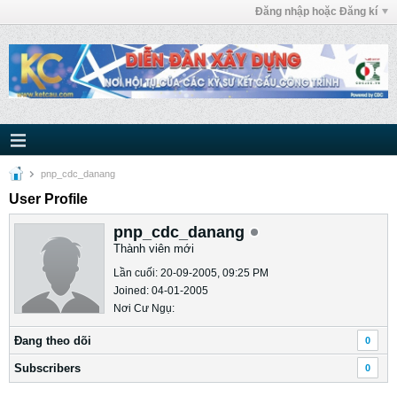
Đăng nhập hoặc Đăng kí
pnp_cdc_danang
User Profile
pnp_cdc_danang
Thành viên mới
Lần cuối: 20-09-2005, 09:25 PM
Joined: 04-01-2005
Nơi Cư Ngụ:
Ðang theo dõi
0
Subscribers
0