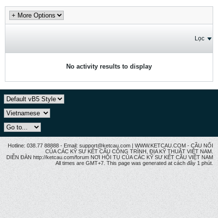
Lọc
No activity results to display
Hotline: 038.77 88888 - Email: support@ketcau.com | WWW.KETCAU.COM - CẦU NỐI
CỦA CÁC KỸ SƯ KẾT CẤU CÔNG TRÌNH, ĐỊA KỸ THUẬT VIỆT NAM.
DIỄN ĐÀN http://ketcau.com/forum NƠI HỘI TỤ CỦA CÁC KỸ SƯ KẾT CÂU VIỆT NAM
All times are GMT+7. This page was generated at cách đây 1 phút.