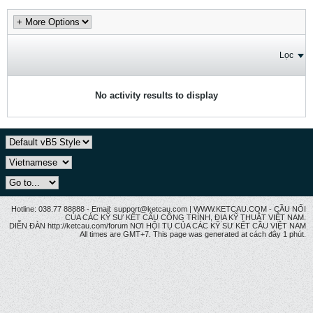
Lọc
No activity results to display
Hotline: 038.77 88888 - Email: support@ketcau.com | WWW.KETCAU.COM - CẦU NỐI
CỦA CÁC KỸ SƯ KẾT CẤU CÔNG TRÌNH, ĐỊA KỸ THUẬT VIỆT NAM.
DIỄN ĐÀN http://ketcau.com/forum NƠI HỘI TỤ CỦA CÁC KỸ SƯ KẾT CÂU VIỆT NAM
All times are GMT+7. This page was generated at cách đây 1 phút.