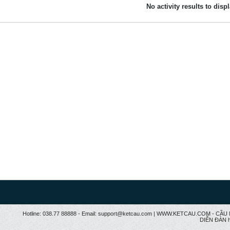
No activity results to disp
Hotline: 038.77 88888 - Email: support@ketcau.com | WWW.KETCAU.COM - 
DIỄN ĐÀN h