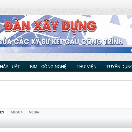
PHÁP LUẬT
BIM - CÔNG NGHỆ
THƯ VIỆN
TUYỂN DỤNG
IES
ABOUT
MEDIA