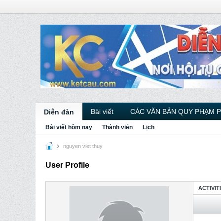
Bài viết
CÁC VĂN BẢN QUY PHẠM 
Diễn đàn
Bài viết hôm nay
Thành viên
Lịch
nguyen viet thuy
User Profile
ACTIVIT