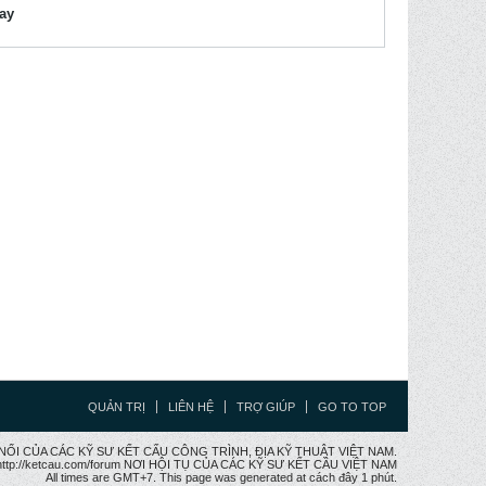
lay
QUẢN TRỊ
LIÊN HỆ
TRỢ GIÚP
GO TO TOP
CẦU NỐI CỦA CÁC KỸ SƯ KẾT CẤU CÔNG TRÌNH, ĐỊA KỸ THUẬT VIỆT NAM.
ttp://ketcau.com/forum NƠI HỘI TỤ CỦA CÁC KỸ SƯ KẾT CÂU VIỆT NAM
All times are GMT+7. This page was generated at cách đây 1 phút.