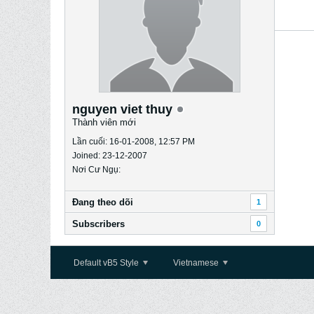
nguyen viet thuy
Thành viên mới
Lần cuối: 16-01-2008, 12:57 PM
Joined: 23-12-2007
Nơi Cư Ngụ:
Ðang theo dõi
1
Subscribers
0
Default vB5 Style
Vietnamese