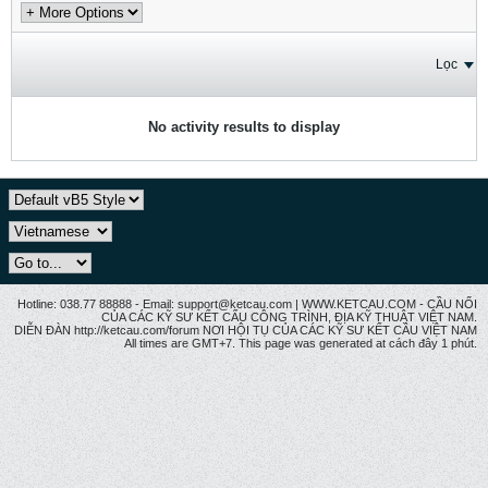
Lọc
No activity results to display
Hotline: 038.77 88888 - Email: support@ketcau.com | WWW.KETCAU.COM - CẦU NỐI
CỦA CÁC KỸ SƯ KẾT CẤU CÔNG TRÌNH, ĐỊA KỸ THUẬT VIỆT NAM.
DIỄN ĐÀN http://ketcau.com/forum NƠI HỘI TỤ CỦA CÁC KỸ SƯ KẾT CÂU VIỆT NAM
All times are GMT+7. This page was generated at cách đây 1 phút.