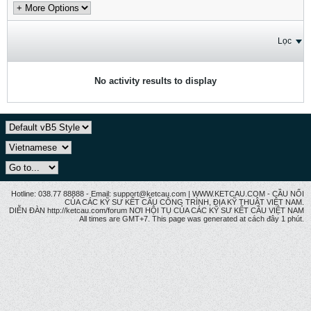
Lọc
No activity results to display
Hotline: 038.77 88888 - Email: support@ketcau.com | WWW.KETCAU.COM - CẦU NỐI
CỦA CÁC KỸ SƯ KẾT CẤU CÔNG TRÌNH, ĐỊA KỸ THUẬT VIỆT NAM.
DIỄN ĐÀN http://ketcau.com/forum NƠI HỘI TỤ CỦA CÁC KỸ SƯ KẾT CÂU VIỆT NAM
All times are GMT+7. This page was generated at cách đây 1 phút.