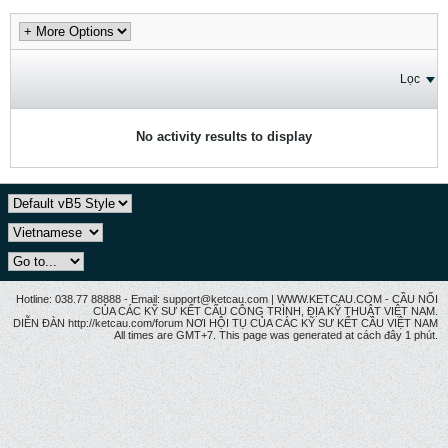
Lọc
No activity results to display
Hotline: 038.77 88888 - Email: support@ketcau.com | WWW.KETCAU.COM - CẦU NỐI
CỦA CÁC KỸ SƯ KẾT CẤU CÔNG TRÌNH, ĐỊA KỸ THUẬT VIỆT NAM.
DIỄN ĐÀN http://ketcau.com/forum NƠI HỘI TỤ CỦA CÁC KỸ SƯ KẾT CÂU VIỆT NAM
All times are GMT+7. This page was generated at cách đây 1 phút.