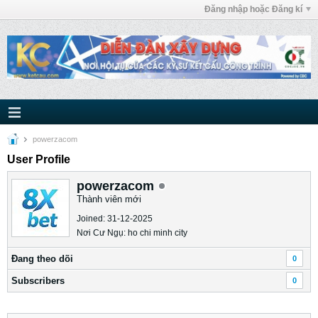
Đăng nhập hoặc Đăng kí
powerzacom
User Profile
powerzacom
Thành viên mới
Joined: 31-12-2025
Nơi Cư Ngụ: ho chi minh city
Ðang theo dõi
0
Subscribers
0