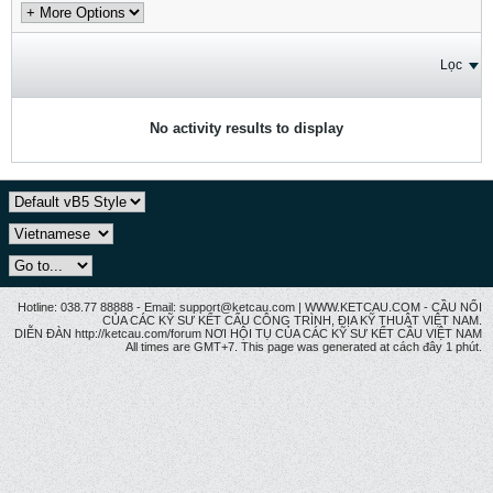
Lọc
No activity results to display
Hotline: 038.77 88888 - Email: support@ketcau.com | WWW.KETCAU.COM - CẦU NỐI
CỦA CÁC KỸ SƯ KẾT CẤU CÔNG TRÌNH, ĐỊA KỸ THUẬT VIỆT NAM.
DIỄN ĐÀN http://ketcau.com/forum NƠI HỘI TỤ CỦA CÁC KỸ SƯ KẾT CÂU VIỆT NAM
All times are GMT+7. This page was generated at cách đây 1 phút.