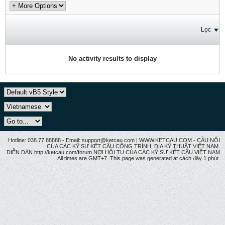
Lọc
No activity results to display
Hotline: 038.77 88888 - Email: support@ketcau.com | WWW.KETCAU.COM - CẦU NỐI
CỦA CÁC KỸ SƯ KẾT CẤU CÔNG TRÌNH, ĐỊA KỸ THUẬT VIỆT NAM.
DIỄN ĐÀN http://ketcau.com/forum NƠI HỘI TỤ CỦA CÁC KỸ SƯ KẾT CÂU VIỆT NAM
All times are GMT+7. This page was generated at cách đây 1 phút.