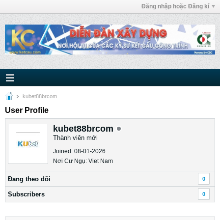
Đăng nhập hoặc Đăng kí
kubet88brcom
User Profile
kubet88brcom
Thành viên mới
Joined: 08-01-2026
Nơi Cư Ngụ: Viet Nam
Ðang theo dõi
0
Subscribers
0