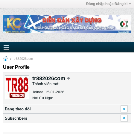
Đăng nhập hoặc Đăng kí
tr882026com
User Profile
tr882026com
Thành viên mới
Joined: 15-01-2026
Nơi Cư Ngụ:
Ðang theo dõi
0
Subscribers
0