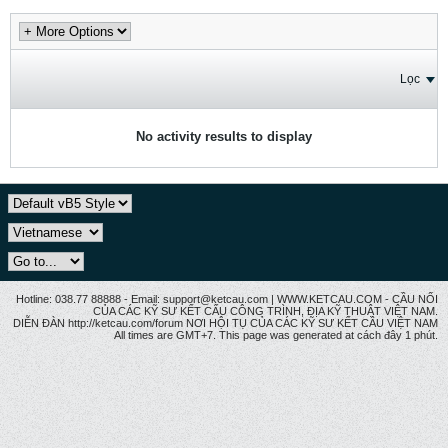
Lọc
No activity results to display
Hotline: 038.77 88888 - Email: support@ketcau.com | WWW.KETCAU.COM - CẦU NỐI
CỦA CÁC KỸ SƯ KẾT CẤU CÔNG TRÌNH, ĐỊA KỸ THUẬT VIỆT NAM.
DIỄN ĐÀN http://ketcau.com/forum NƠI HỘI TỤ CỦA CÁC KỸ SƯ KẾT CÂU VIỆT NAM
All times are GMT+7. This page was generated at cách đây 1 phút.