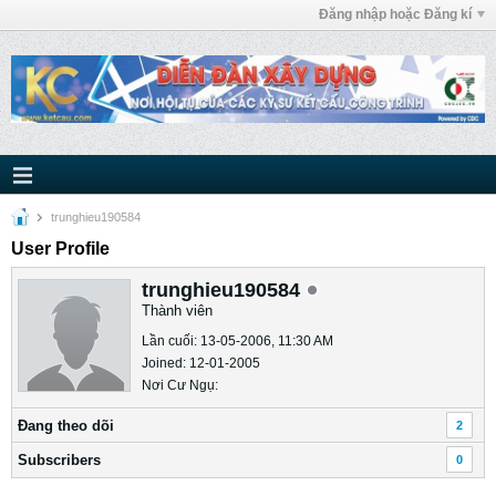
Đăng nhập hoặc Đăng kí
trunghieu190584
User Profile
trunghieu190584
Thành viên
Lần cuối: 13-05-2006, 11:30 AM
Joined: 12-01-2005
Nơi Cư Ngụ:
Ðang theo dõi
2
Subscribers
0