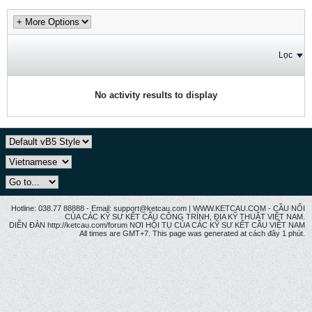
Lọc
No activity results to display
Hotline: 038.77 88888 - Email: support@ketcau.com | WWW.KETCAU.COM - CẦU NỐI
CỦA CÁC KỸ SƯ KẾT CẤU CÔNG TRÌNH, ĐỊA KỸ THUẬT VIỆT NAM.
DIỄN ĐÀN http://ketcau.com/forum NƠI HỘI TỤ CỦA CÁC KỸ SƯ KẾT CÂU VIỆT NAM
All times are GMT+7. This page was generated at cách đây 1 phút.