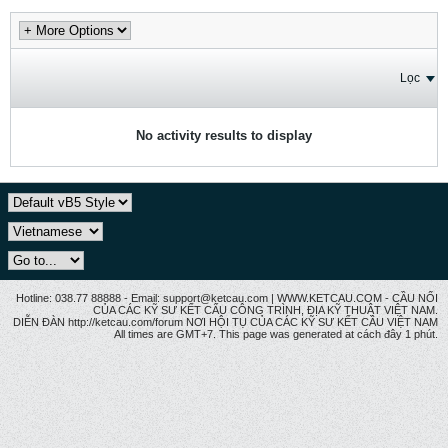
Lọc
No activity results to display
Hotline: 038.77 88888 - Email: support@ketcau.com | WWW.KETCAU.COM - CẦU NỐI
CỦA CÁC KỸ SƯ KẾT CẤU CÔNG TRÌNH, ĐỊA KỸ THUẬT VIỆT NAM.
DIỄN ĐÀN http://ketcau.com/forum NƠI HỘI TỤ CỦA CÁC KỸ SƯ KẾT CÂU VIỆT NAM
All times are GMT+7. This page was generated at cách đây 1 phút.