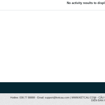
No activity results to disp
Hotline: 038.77 88888 - Email: support@ketcau.com | WWW.KETCAU.COM - 
DIỄN ĐÀN h