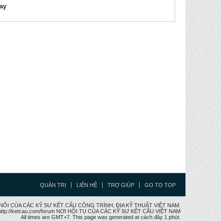
lay
QUẢN TRỊ
LIÊN HỆ
TRỢ GIÚP
GO TO TOP
CẦU NỐI CỦA CÁC KỸ SƯ KẾT CẤU CÔNG TRÌNH, ĐỊA KỸ THUẬT VIỆT NAM.
ttp://ketcau.com/forum NƠI HỘI TỤ CỦA CÁC KỸ SƯ KẾT CÂU VIỆT NAM
All times are GMT+7. This page was generated at cách đây 1 phút.