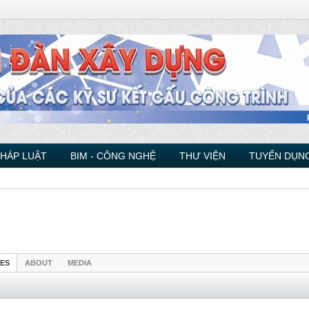
PHÁP LUẬT
BIM - CÔNG NGHỆ
THƯ VIỆN
TUYỂN DỤNG
IES
ABOUT
MEDIA