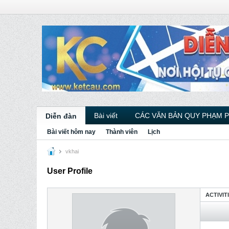
Bài viết
CÁC VĂN BẢN QUY PHẠM 
Diễn đàn
Bài viết hôm nay
Thành viên
Lịch
vkhai
User Profile
ACTIVIT