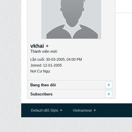
vkhai
Thành viên mới
Lần cuối: 30-03-2005, 04:00 PM
Joined: 12-01-2005
Nơi Cư Ngụ:
Ðang theo dõi
0
Subscribers
0
Default vB5 Style
Vietnamese