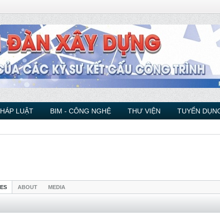
PHÁP LUẬT
BIM - CÔNG NGHỆ
THƯ VIỆN
TUYỂN DỤNG
IES
ABOUT
MEDIA