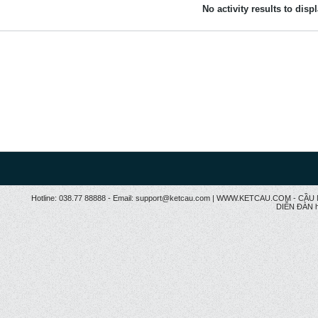
No activity results to disp
Hotline: 038.77 88888 - Email: support@ketcau.com | WWW.KETCAU.COM - 
DIỄN ĐÀN h