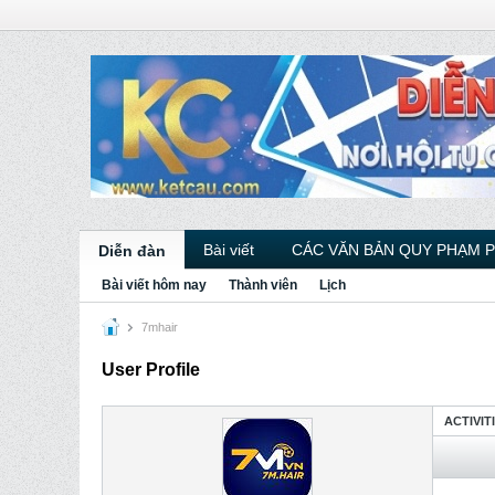
Bài viết
CÁC VĂN BẢN QUY PHẠM 
Diễn đàn
Bài viết hôm nay
Thành viên
Lịch
7mhair
User Profile
ACTIVIT