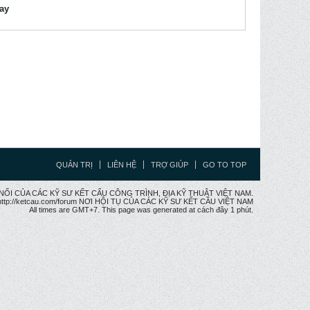
lay
QUẢN TRỊ
LIÊN HỆ
TRỢ GIÚP
GO TO TOP
CẦU NỐI CỦA CÁC KỸ SƯ KẾT CẤU CÔNG TRÌNH, ĐỊA KỸ THUẬT VIỆT NAM.
ttp://ketcau.com/forum NƠI HỘI TỤ CỦA CÁC KỸ SƯ KẾT CÂU VIỆT NAM
All times are GMT+7. This page was generated at cách đây 1 phút.