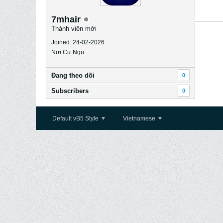
7mhair
Thành viên mới
Joined: 24-02-2026
Nơi Cư Ngụ:
Ðang theo dõi
0
Subscribers
0
Default vB5 Style
Vietnamese