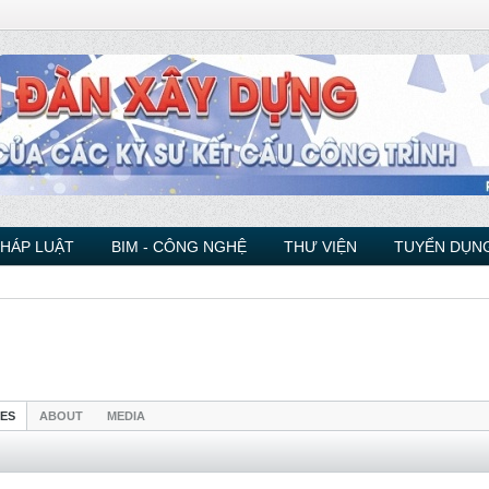
PHÁP LUẬT
BIM - CÔNG NGHỆ
THƯ VIỆN
TUYỂN DỤNG
IES
ABOUT
MEDIA