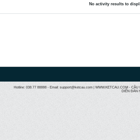
No activity results to disp
Hotline: 038.77 88888 - Email: support@ketcau.com | WWW.KETCAU.COM - 
DIỄN ĐÀN h