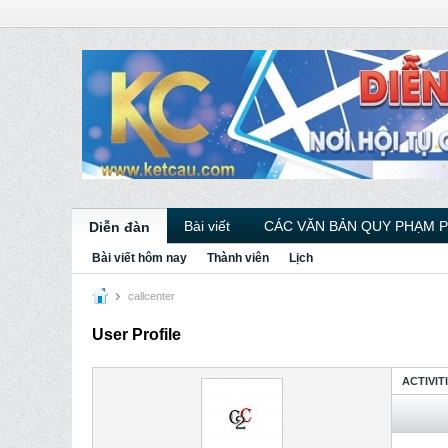
Bài viết
CÁC VĂN BẢN QUY PHẠM 
Diễn đàn
Bài viết hôm nay
Thành viên
Lịch
callcenter
User Profile
ACTIVIT