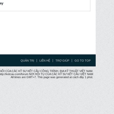
lay
QUẢN TRỊ
LIÊN HỆ
TRỢ GIÚP
GO TO TOP
CẦU NỐI CỦA CÁC KỸ SƯ KẾT CẤU CÔNG TRÌNH, ĐỊA KỸ THUẬT VIỆT NAM.
ttp://ketcau.com/forum NƠI HỘI TỤ CỦA CÁC KỸ SƯ KẾT CÂU VIỆT NAM
All times are GMT+7. This page was generated at cách đây 1 phút.