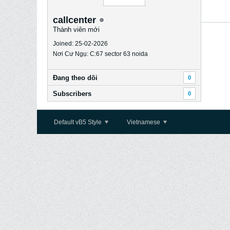
callcenter
Thành viên mới
Joined: 25-02-2026
Nơi Cư Ngụ: C:67 sector 63 noida
Ðang theo dõi
0
Subscribers
0
Default vB5 Style
Vietnamese