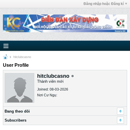
Đăng nhập hoặc Đăng kí
hitclubcasno
User Profile
hitclubcasno
Thành viên mới
Joined: 08-03-2026
Nơi Cư Ngụ:
Ðang theo dõi
0
Subscribers
0