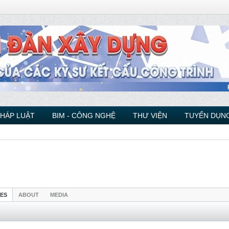
PHÁP LUẬT
BIM - CÔNG NGHỆ
THƯ VIỆN
TUYỂN DỤNG
IES
ABOUT
MEDIA