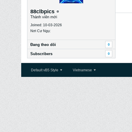
88clbpics
Thành viên mới
Joined: 10-03-2026
Nơi Cư Ngụ:
Ðang theo dõi
0
Subscribers
0
Default vB5 Style
Vietnamese