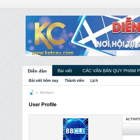
Bài viết
CÁC VĂN BẢN QUY PHẠM 
Diễn đàn
Bài viết hôm nay
Thành viên
Lịch
88clbpics
User Profile
ACTIVIT