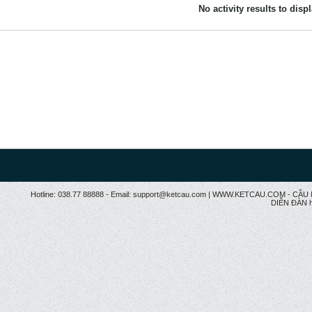
No activity results to disp
Hotline: 038.77 88888 - Email: support@ketcau.com | WWW.KETCAU.COM - 
DIỄN ĐÀN h