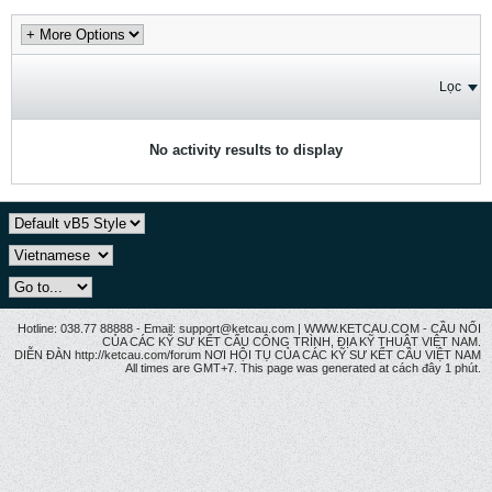
Lọc
No activity results to display
Hotline: 038.77 88888 - Email: support@ketcau.com | WWW.KETCAU.COM - CẦU NỐI
CỦA CÁC KỸ SƯ KẾT CẤU CÔNG TRÌNH, ĐỊA KỸ THUẬT VIỆT NAM.
DIỄN ĐÀN http://ketcau.com/forum NƠI HỘI TỤ CỦA CÁC KỸ SƯ KẾT CÂU VIỆT NAM
All times are GMT+7. This page was generated at cách đây 1 phút.