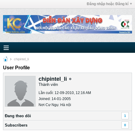
Đăng nhập hoặc Đăng kí
chipintel_li
User Profile
chipintel_li
Thành viên
Lần cuối: 12-09-2010, 12:16 AM
Joined: 14-01-2005
Nơi Cư Ngụ: Hà nội
Ðang theo dõi
1
Subscribers
0