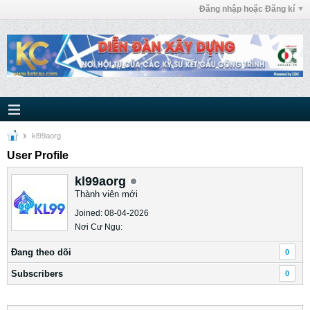
Đăng nhập hoặc Đăng kí
kl99aorg
User Profile
kl99aorg
Thành viên mới
Joined: 08-04-2026
Nơi Cư Ngụ:
Ðang theo dõi
0
Subscribers
0