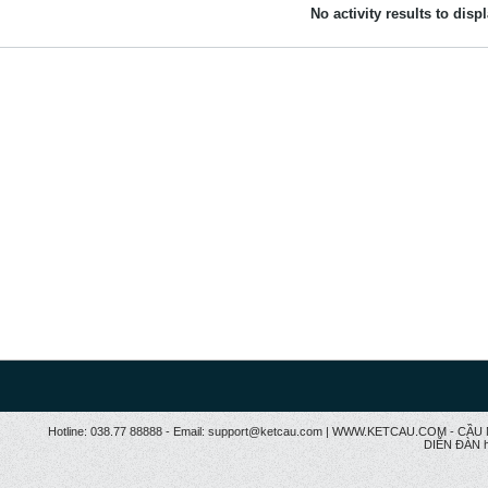
No activity results to disp
Hotline: 038.77 88888 - Email: support@ketcau.com | WWW.KETCAU.COM - 
DIỄN ĐÀN h