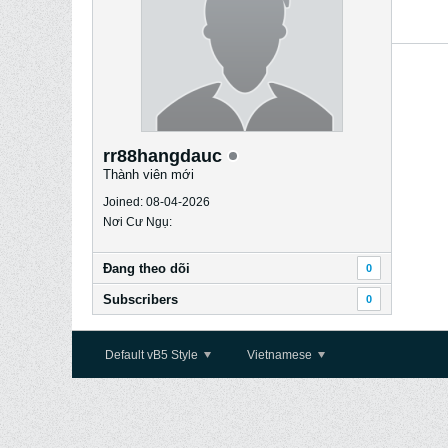
rr88hangdauc
Thành viên mới
Joined: 08-04-2026
Nơi Cư Ngụ:
Ðang theo dõi
0
Subscribers
0
Default vB5 Style
Vietnamese