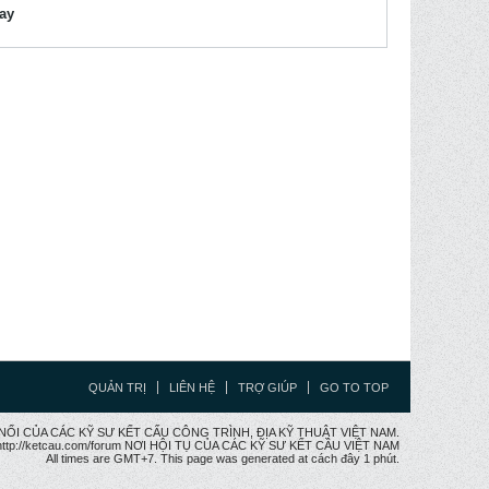
lay
QUẢN TRỊ
LIÊN HỆ
TRỢ GIÚP
GO TO TOP
CẦU NỐI CỦA CÁC KỸ SƯ KẾT CẤU CÔNG TRÌNH, ĐỊA KỸ THUẬT VIỆT NAM.
ttp://ketcau.com/forum NƠI HỘI TỤ CỦA CÁC KỸ SƯ KẾT CÂU VIỆT NAM
All times are GMT+7. This page was generated at cách đây 1 phút.