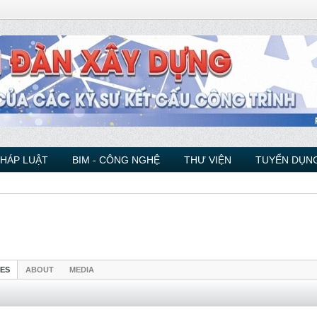
PHÁP LUẬT
BIM - CÔNG NGHỆ
THƯ VIỆN
TUYỂN DỤNG
IES
ABOUT
MEDIA