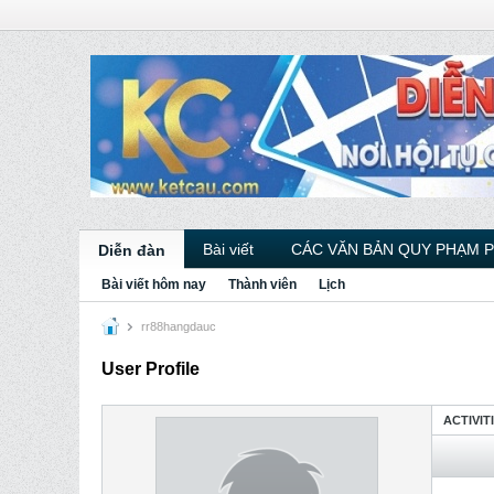
Bài viết
CÁC VĂN BẢN QUY PHẠM 
Diễn đàn
Bài viết hôm nay
Thành viên
Lịch
rr88hangdauc
User Profile
ACTIVIT