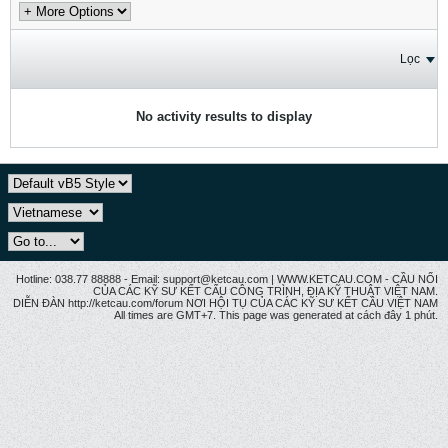
Lọc
No activity results to display
Hotline: 038.77 88888 - Email: support@ketcau.com | WWW.KETCAU.COM - CẦU NỐI
CỦA CÁC KỸ SƯ KẾT CẤU CÔNG TRÌNH, ĐỊA KỸ THUẬT VIỆT NAM.
DIỄN ĐÀN http://ketcau.com/forum NƠI HỘI TỤ CỦA CÁC KỸ SƯ KẾT CÂU VIỆT NAM
All times are GMT+7. This page was generated at cách đây 1 phút.