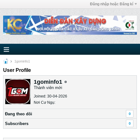
Đăng nhập hoặc Đăng kí
1gominfo1
User Profile
1gominfo1
Thành viên mới
Joined: 30-04-2026
Nơi Cư Ngụ:
Ðang theo dõi
0
Subscribers
0