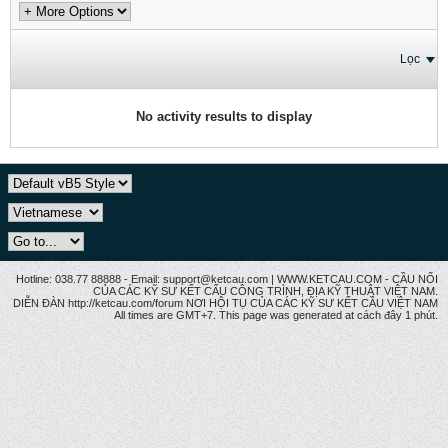
Lọc
No activity results to display
Hotline: 038.77 88888 - Email: support@ketcau.com | WWW.KETCAU.COM - CẦU NỐI
CỦA CÁC KỸ SƯ KẾT CẤU CÔNG TRÌNH, ĐỊA KỸ THUẬT VIỆT NAM.
DIỄN ĐÀN http://ketcau.com/forum NƠI HỘI TỤ CỦA CÁC KỸ SƯ KẾT CÂU VIỆT NAM
All times are GMT+7. This page was generated at cách đây 1 phút.