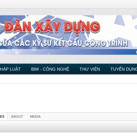
PHÁP LUẬT
BIM - CÔNG NGHỆ
THƯ VIỆN
TUYỂN DỤNG
IES
ABOUT
MEDIA