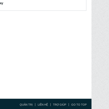
lay
QUẢN TRỊ
LIÊN HỆ
TRỢ GIÚP
GO TO TOP