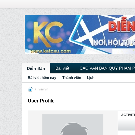
Bài viết
CÁC VĂN BẢN QUY PHẠM 
Diễn đàn
Bài viết hôm nay
Thành viên
Lịch
viairvn
User Profile
ACTIVIT