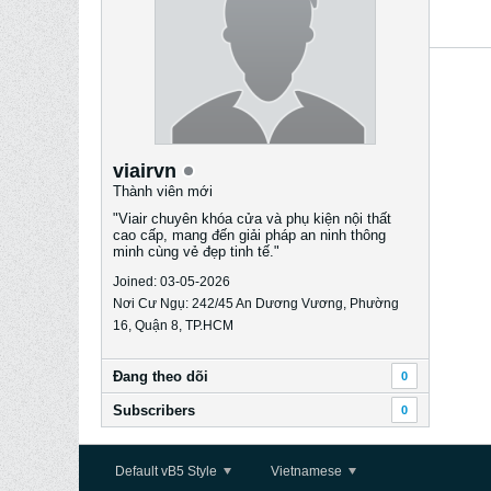
viairvn
Thành viên mới
"Viair chuyên khóa cửa và phụ kiện nội thất
cao cấp, mang đến giải pháp an ninh thông
minh cùng vẻ đẹp tinh tế."
Joined: 03-05-2026
Nơi Cư Ngụ: 242/45 An Dương Vương, Phường
16, Quận 8, TP.HCM
Ðang theo dõi
0
Subscribers
0
Default vB5 Style
Vietnamese