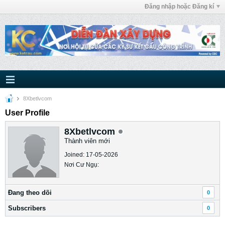
Đăng nhập hoặc Đăng kí
8Xbetlvcom
User Profile
8Xbetlvcom
Thành viên mới
Joined: 17-05-2026
Nơi Cư Ngụ:
Ðang theo dõi
0
Subscribers
0