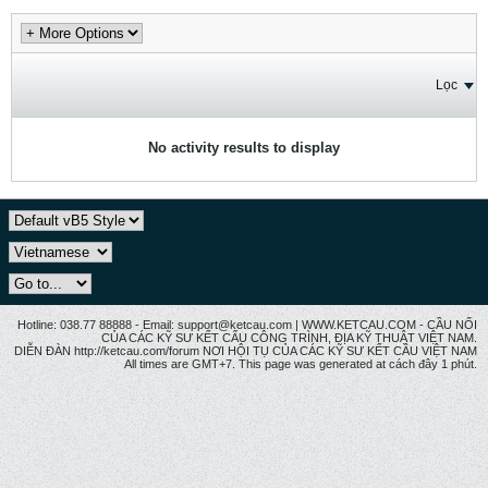
Lọc
No activity results to display
Hotline: 038.77 88888 - Email: support@ketcau.com | WWW.KETCAU.COM - CẦU NỐI
CỦA CÁC KỸ SƯ KẾT CẤU CÔNG TRÌNH, ĐỊA KỸ THUẬT VIỆT NAM.
DIỄN ĐÀN http://ketcau.com/forum NƠI HỘI TỤ CỦA CÁC KỸ SƯ KẾT CÂU VIỆT NAM
All times are GMT+7. This page was generated at cách đây 1 phút.