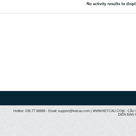
No activity results to disp
Hotline: 038.77 88888 - Email: support@ketcau.com | WWW.KETCAU.COM - 
DIỄN ĐÀN h