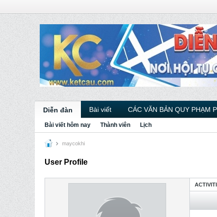
Bài viết
CÁC VĂN BẢN QUY PHẠM 
Diễn đàn
Bài viết hôm nay
Thành viên
Lịch
maycokhi
User Profile
ACTIVIT