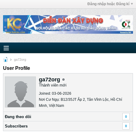
Đăng nhập hoặc Đăng kí
ga72org
User Profile
ga72org
Thành viên mới
Joined: 03-06-2026
Nơi Cư Ngụ: B12/35JT Ấp 2, Tân Vĩnh Lộc, Hồ Chí
Minh, Việt Nam
Ðang theo dõi
0
Subscribers
0