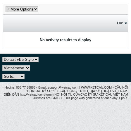
Lọc
No activity results to display
Hotline: 038.77 88888 - Email: support@ketcau.com | WWW.KETCAU.COM - CẦU NỐI
CỦA CÁC KỸ SƯ KẾT CẤU CÔNG TRÌNH, ĐỊA KỸ THUẬT VIỆT NAM.
DIỄN ĐÀN http://ketcau.com/forum NƠI HỘI TỤ CỦA CÁC KỸ SƯ KẾT CÂU VIỆT NAM
All times are GMT+7. This page was generated at cách đây 1 phút.