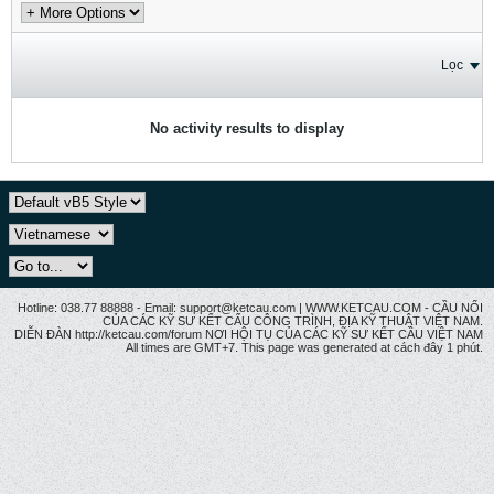
Lọc
No activity results to display
Hotline: 038.77 88888 - Email: support@ketcau.com | WWW.KETCAU.COM - CẦU NỐI
CỦA CÁC KỸ SƯ KẾT CẤU CÔNG TRÌNH, ĐỊA KỸ THUẬT VIỆT NAM.
DIỄN ĐÀN http://ketcau.com/forum NƠI HỘI TỤ CỦA CÁC KỸ SƯ KẾT CÂU VIỆT NAM
All times are GMT+7. This page was generated at cách đây 1 phút.