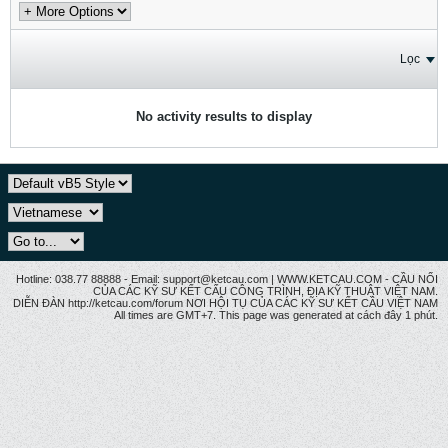
Lọc
No activity results to display
Hotline: 038.77 88888 - Email: support@ketcau.com | WWW.KETCAU.COM - CẦU NỐI
CỦA CÁC KỸ SƯ KẾT CẤU CÔNG TRÌNH, ĐỊA KỸ THUẬT VIỆT NAM.
DIỄN ĐÀN http://ketcau.com/forum NƠI HỘI TỤ CỦA CÁC KỸ SƯ KẾT CÂU VIỆT NAM
All times are GMT+7. This page was generated at cách đây 1 phút.