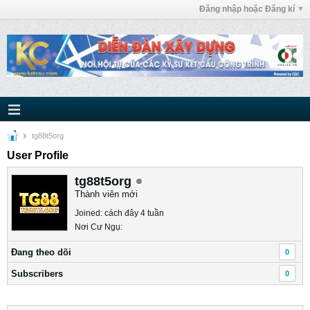
Đăng nhập hoặc Đăng kí
tg88t5org
User Profile
tg88t5org
Thành viên mới
Joined: cách đây 4 tuần
Nơi Cư Ngụ:
Ðang theo dõi
0
Subscribers
0