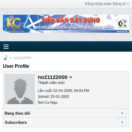
Đăng nhập hoặc Đăng kí
no21122000
User Profile
no21122000
Thành viên mới
Lần cuối: 02-04-2005, 09:04 PM
Joined: 25-01-2005
Nơi Cư Ngụ:
Ðang theo dõi
0
Subscribers
0