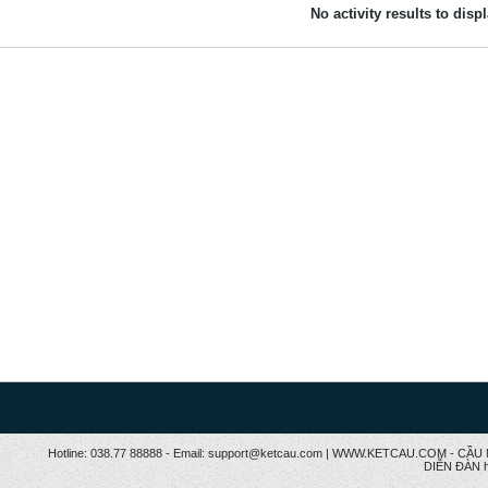
No activity results to disp
Hotline: 038.77 88888 - Email: support@ketcau.com | WWW.KETCAU.COM - 
DIỄN ĐÀN h