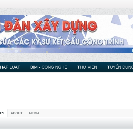
PHÁP LUẬT
BIM - CÔNG NGHỆ
THƯ VIỆN
TUYỂN DỤNG
IES
ABOUT
MEDIA