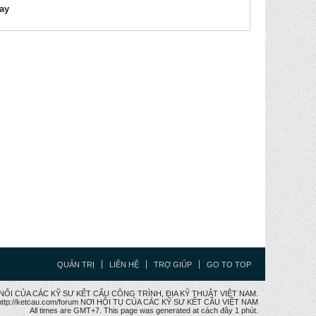
lay
QUẢN TRỊ
LIÊN HỆ
TRỢ GIÚP
GO TO TOP
CẦU NỐI CỦA CÁC KỸ SƯ KẾT CẤU CÔNG TRÌNH, ĐỊA KỸ THUẬT VIỆT NAM.
ttp://ketcau.com/forum NƠI HỘI TỤ CỦA CÁC KỸ SƯ KẾT CÂU VIỆT NAM
All times are GMT+7. This page was generated at cách đây 1 phút.