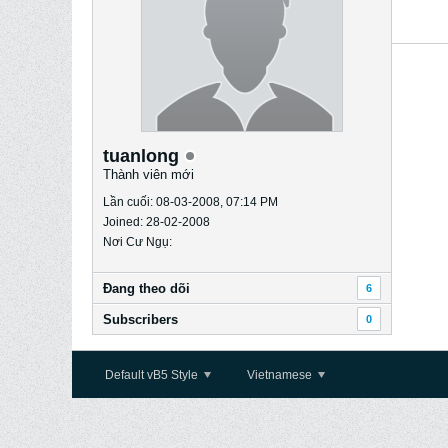
tuanlong
Thành viên mới
Lần cuối: 08-03-2008, 07:14 PM
Joined: 28-02-2008
Nơi Cư Ngụ:
Ðang theo dõi
6
Subscribers
0
Default vB5 Style
Vietnamese