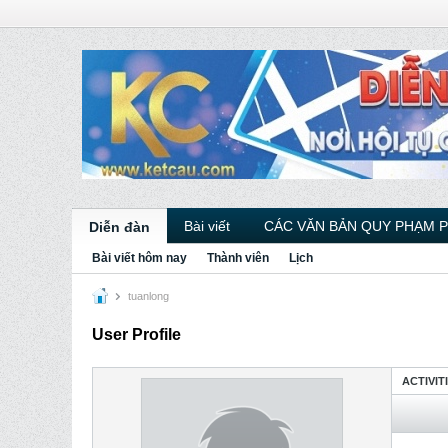
Bài viết
CÁC VĂN BẢN QUY PHẠM 
Diễn đàn
Bài viết hôm nay
Thành viên
Lịch
tuanlong
User Profile
ACTIVIT