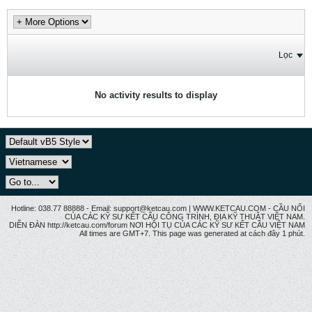
Lọc
No activity results to display
Hotline: 038.77 88888 - Email: support@ketcau.com | WWW.KETCAU.COM - CẦU NỐI
CỦA CÁC KỸ SƯ KẾT CẤU CÔNG TRÌNH, ĐỊA KỸ THUẬT VIỆT NAM.
DIỄN ĐÀN http://ketcau.com/forum NƠI HỘI TỤ CỦA CÁC KỸ SƯ KẾT CÂU VIỆT NAM
All times are GMT+7. This page was generated at cách đây 1 phút.