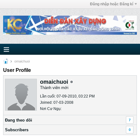
Đăng nhập hoặc Đăng kí
omaichuoi
User Profile
omaichuoi
Thành viên mới
Lần cuối: 07-09-2010, 03:22 PM
Joined: 07-03-2008
Nơi Cư Ngụ:
Ðang theo dõi
7
Subscribers
0