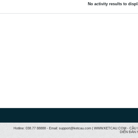
No activity results to disp
Hotline: 038.77 88888 - Email: support@ketcau.com | WWW.KETCAU.COM - 
DIỄN ĐÀN h