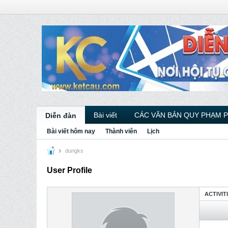
Bài viết
CÁC VĂN BẢN QUY PHẠM 
Diễn đàn
Bài viết hôm nay
Thành viên
Lịch
dungks
User Profile
ACTIVIT