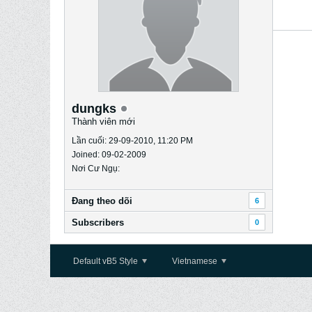
dungks
Thành viên mới
Lần cuối: 29-09-2010, 11:20 PM
Joined: 09-02-2009
Nơi Cư Ngụ:
Ðang theo dõi
6
Subscribers
0
Default vB5 Style
Vietnamese