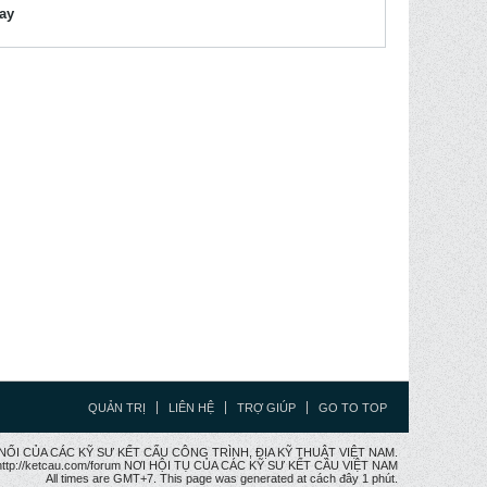
lay
QUẢN TRỊ
LIÊN HỆ
TRỢ GIÚP
GO TO TOP
CẦU NỐI CỦA CÁC KỸ SƯ KẾT CẤU CÔNG TRÌNH, ĐỊA KỸ THUẬT VIỆT NAM.
ttp://ketcau.com/forum NƠI HỘI TỤ CỦA CÁC KỸ SƯ KẾT CÂU VIỆT NAM
All times are GMT+7. This page was generated at cách đây 1 phút.