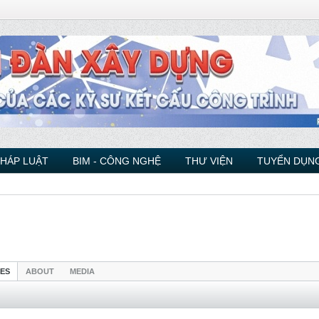
PHÁP LUẬT
BIM - CÔNG NGHỆ
THƯ VIỆN
TUYỂN DỤNG
IES
ABOUT
MEDIA