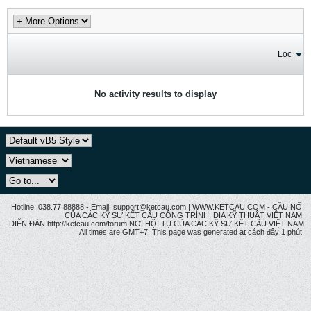
Lọc
No activity results to display
Hotline: 038.77 88888 - Email: support@ketcau.com | WWW.KETCAU.COM - CẦU NỐI
CỦA CÁC KỸ SƯ KẾT CẤU CÔNG TRÌNH, ĐỊA KỸ THUẬT VIỆT NAM.
DIỄN ĐÀN http://ketcau.com/forum NƠI HỘI TỤ CỦA CÁC KỸ SƯ KẾT CÂU VIỆT NAM
All times are GMT+7. This page was generated at cách đây 1 phút.