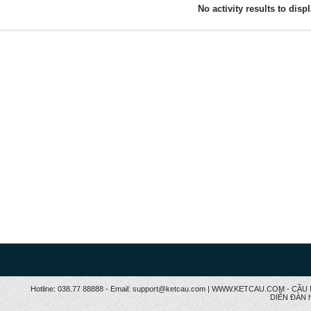
No activity results to disp
Hotline: 038.77 88888 - Email: support@ketcau.com | WWW.KETCAU.COM - 
DIỄN ĐÀN h