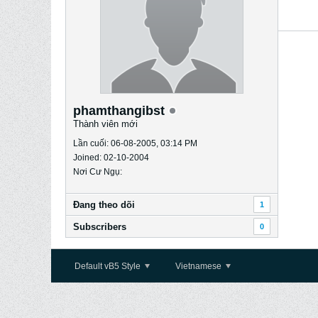
phamthangibst
Thành viên mới
Lần cuối: 06-08-2005, 03:14 PM
Joined: 02-10-2004
Nơi Cư Ngụ:
Ðang theo dõi
1
Subscribers
0
Default vB5 Style
Vietnamese