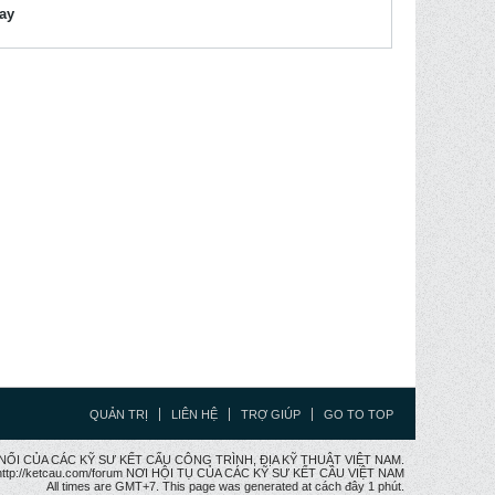
lay
QUẢN TRỊ
LIÊN HỆ
TRỢ GIÚP
GO TO TOP
CẦU NỐI CỦA CÁC KỸ SƯ KẾT CẤU CÔNG TRÌNH, ĐỊA KỸ THUẬT VIỆT NAM.
ttp://ketcau.com/forum NƠI HỘI TỤ CỦA CÁC KỸ SƯ KẾT CÂU VIỆT NAM
All times are GMT+7. This page was generated at cách đây 1 phút.