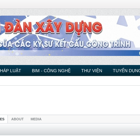
PHÁP LUẬT
BIM - CÔNG NGHỆ
THƯ VIỆN
TUYỂN DỤNG
IES
ABOUT
MEDIA