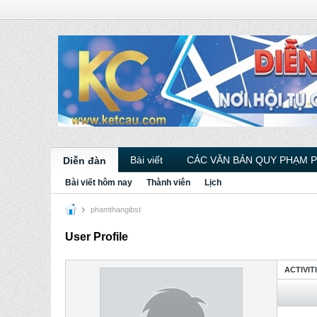
Bài viết
CÁC VĂN BẢN QUY PHẠM 
Diễn đàn
Bài viết hôm nay
Thành viên
Lịch
phamthangibst
User Profile
ACTIVIT