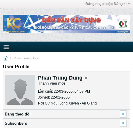
Đăng nhập hoặc Đăng kí
Phan Trung Dung
User Profile
Phan Trung Dung
Thành viên mới
Lần cuối: 22-03-2005, 04:57 PM
Joined: 22-02-2005
Nơi Cư Ngụ: Long Xuyen - An Giang
Ðang theo dõi
0
Subscribers
0