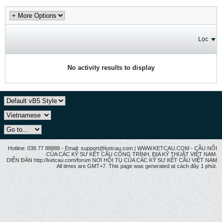
Lọc
No activity results to display
Hotline: 038.77 88888 - Email: support@ketcau.com | WWW.KETCAU.COM - CẦU NỐI
CỦA CÁC KỸ SƯ KẾT CẤU CÔNG TRÌNH, ĐỊA KỸ THUẬT VIỆT NAM.
DIỄN ĐÀN http://ketcau.com/forum NƠI HỘI TỤ CỦA CÁC KỸ SƯ KẾT CÂU VIỆT NAM
All times are GMT+7. This page was generated at cách đây 1 phút.