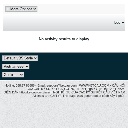
Lọc
No activity results to display
Hotline: 038.77 88888 - Email: support@ketcau.com | WWW.KETCAU.COM - CẦU NỐI
CỦA CÁC KỸ SƯ KẾT CẤU CÔNG TRÌNH, ĐỊA KỸ THUẬT VIỆT NAM.
DIỄN ĐÀN http://ketcau.com/forum NƠI HỘI TỤ CỦA CÁC KỸ SƯ KẾT CÂU VIỆT NAM
All times are GMT+7. This page was generated at cách đây 1 phút.