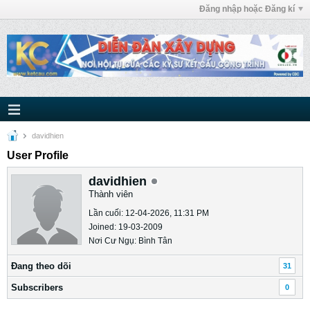
Đăng nhập hoặc Đăng kí
davidhien
User Profile
davidhien
Thành viên
Lần cuối: 12-04-2026, 11:31 PM
Joined: 19-03-2009
Nơi Cư Ngụ: Bình Tân
Ðang theo dõi
31
Subscribers
0