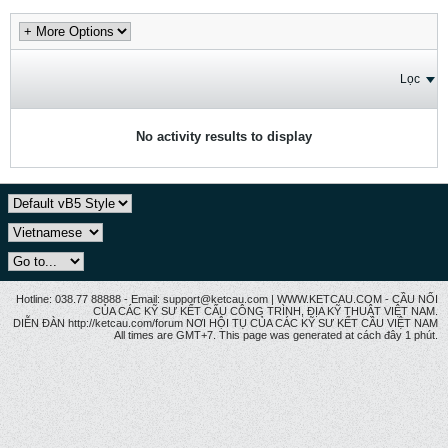
Lọc
No activity results to display
Hotline: 038.77 88888 - Email: support@ketcau.com | WWW.KETCAU.COM - CẦU NỐI
CỦA CÁC KỸ SƯ KẾT CẤU CÔNG TRÌNH, ĐỊA KỸ THUẬT VIỆT NAM.
DIỄN ĐÀN http://ketcau.com/forum NƠI HỘI TỤ CỦA CÁC KỸ SƯ KẾT CÂU VIỆT NAM
All times are GMT+7. This page was generated at cách đây 1 phút.