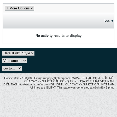
Lọc
No activity results to display
Hotline: 038.77 88888 - Email: support@ketcau.com | WWW.KETCAU.COM - CẦU NỐI
CỦA CÁC KỸ SƯ KẾT CẤU CÔNG TRÌNH, ĐỊA KỸ THUẬT VIỆT NAM.
DIỄN ĐÀN http://ketcau.com/forum NƠI HỘI TỤ CỦA CÁC KỸ SƯ KẾT CÂU VIỆT NAM
All times are GMT+7. This page was generated at cách đây 1 phút.